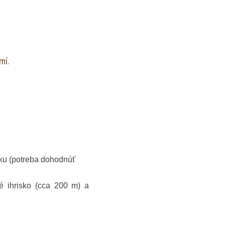
mí.
ku (potreba dohodnúť
é ihrisko (cca 200 m) a