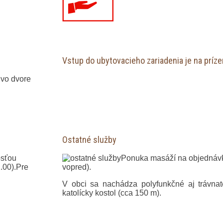
Vstup do ubytovacieho zariadenia je na príze
 vo dvore
Ostatné služby
osťou
Ponuka masáží na objednáv
.00).Pre
vopred).
V obci sa nachádza polyfunkčné aj trávnat
katolícky kostol (cca 150 m).