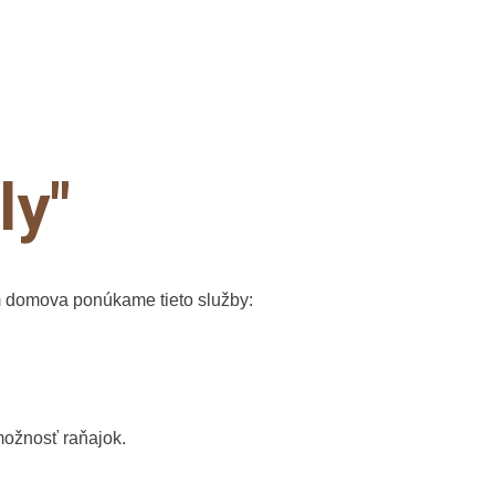
ly"
om domova ponúkame tieto služby:
možnosť raňajok.