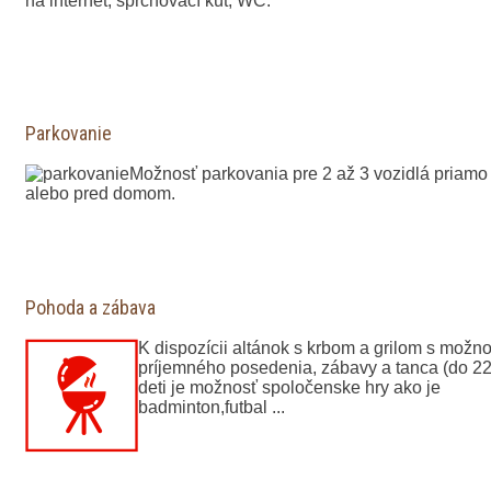
na internet, sprchovací kút, WC.
Parkovanie
Možnosť parkovania pre 2 až 3 vozidlá priamo
alebo pred domom.
Pohoda a zábava
K dispozícii altánok s krbom a grilom s možn
príjemného posedenia, zábavy a tanca (do 22
deti je možnosť spoločenske hry ako je
badminton,futbal ...