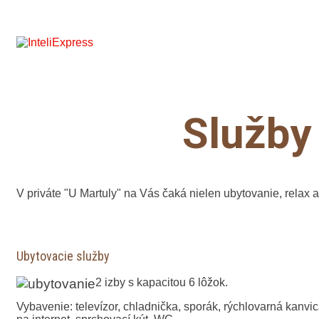
Domov
Služby
Cenník
Tipy na v
Fotogaléria
Rezervácia
Kontakt
Služby 
V priváte "U Martuly" na Vás čaká nielen ubytovanie, relax 
Ubytovacie služby
2 izby s kapacitou 6 lôžok.
Vybavenie: televízor, chladnička, sporák, rýchlovarná kanvic